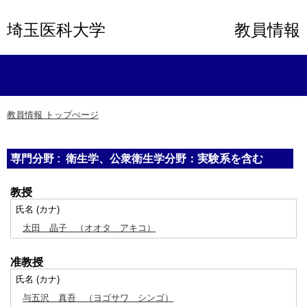
埼玉医科大学
教員情報
教員情報 トップぺージ
専門分野 : 衛生学、公衆衛生学分野：実験系を含む
教授
氏名 (カナ)
太田 晶子
（オオタ アキコ）
准教授
氏名 (カナ)
与五沢 真吾
（ヨゴサワ シンゴ）