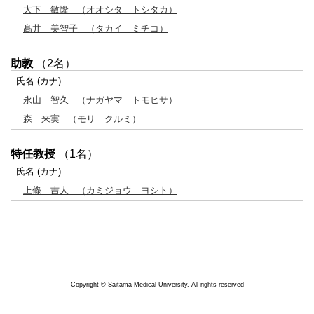
大下 敏隆
（オオシタ トシタカ）
髙井 美智子
（タカイ ミチコ）
助教
（2名）
氏名 (カナ)
永山 智久
（ナガヤマ トモヒサ）
森 来実
（モリ クルミ）
特任教授
（1名）
氏名 (カナ)
上條 吉人
（カミジョウ ヨシト）
Copyright © Saitama Medical University. All rights reserved