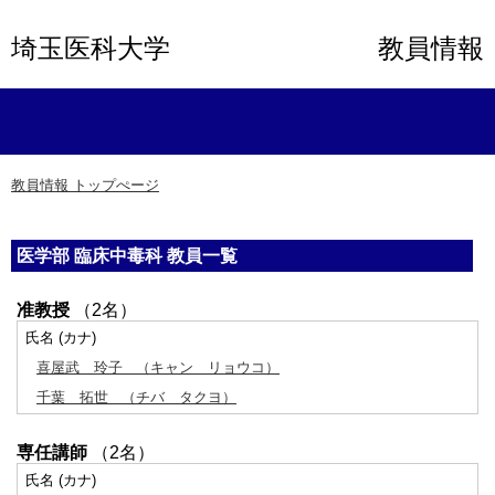
埼玉医科大学
教員情報
教員情報 トップぺージ
医学部 臨床中毒科 教員一覧
准教授
（2名）
氏名 (カナ)
喜屋武 玲子
（キャン リョウコ）
千葉 拓世
（チバ タクヨ）
専任講師
（2名）
氏名 (カナ)