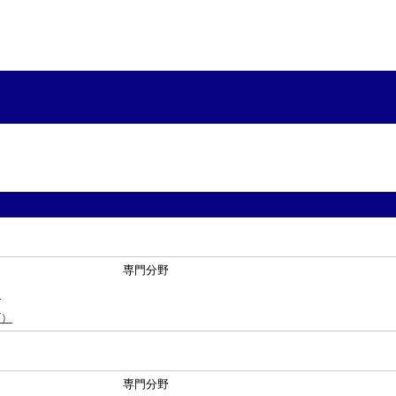
専門分野
）
ズ）
専門分野