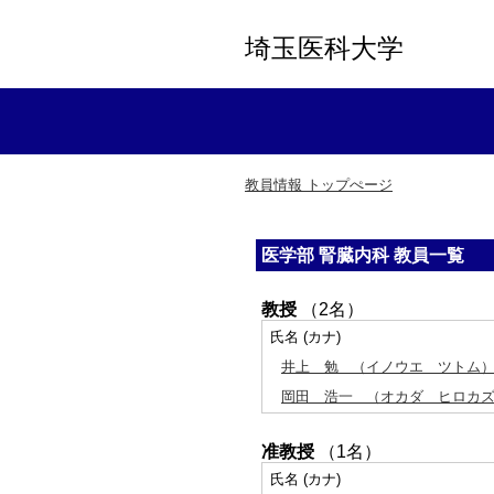
埼玉医科大学
教員情報 トップぺージ
医学部 腎臓内科 教員一覧
教授
（2名）
氏名 (カナ)
井上 勉
（イノウエ ツトム
岡田 浩一
（オカダ ヒロカ
准教授
（1名）
氏名 (カナ)