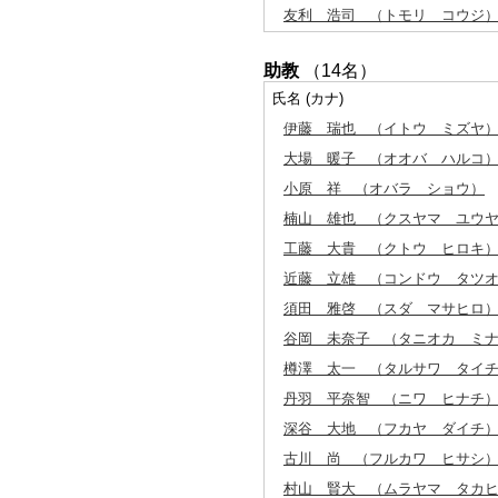
友利 浩司
（トモリ コウジ
助教
（14名）
氏名 (カナ)
伊藤 瑞也
（イトウ ミズヤ
大場 暖子
（オオバ ハルコ
小原 祥
（オバラ ショウ）
楠山 雄也
（クスヤマ ユウ
工藤 大貴
（クトウ ヒロキ
近藤 立雄
（コンドウ タツ
須田 雅啓
（スダ マサヒロ
谷岡 未奈子
（タニオカ ミナ
樽澤 太一
（タルサワ タイ
丹羽 平奈智
（ニワ ヒナチ
深谷 大地
（フカヤ ダイチ
古川 尚
（フルカワ ヒサシ
村山 賢大
（ムラヤマ タカヒ