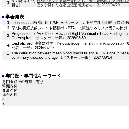
学術雑誌(症例
頻回シャント穿刺が原因として最も疑われる感染性心内
1.
報告)
症を併発した在宅血液透析患者の一例 2023/04/20
■
学会発表
1.
cephalic arch狭窄に対するPTAバルーンによる開存性の比較 （口頭発表，
2.
早期の再経皮的シャント拡張術（PTA）に関連するリスク因子の検討 （口頭
Progression of AVF Blood Flow and Right Ventricular Load Findings in
3.
OurHospital （ポスター，一般） 2026/03/30
Cephalic arch狭窄に対するPercutaneous Transluminal Angi
4.
発表，一般） 2025/07/20
The correlation between mean blood pressure and eGFR slope in patie
5.
by primary disease and age （ポスター，一般） 2024/09/14
■
専門医・専門性キーワード
専門医取得の有無：有り
腎臓内科
血液浄化
総合内科
a
a