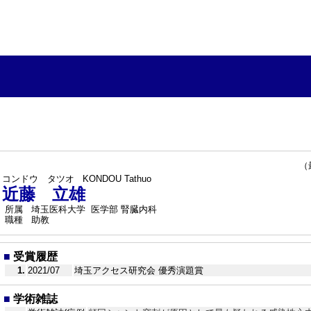
（最終
コンドウ タツオ
KONDOU Tathuo
近藤 立雄
所属
埼玉医科大学 医学部 腎臓内科
職種
助教
■
受賞履歴
1.
2021/07
埼玉アクセス研究会 優秀演題賞
■
学術雑誌