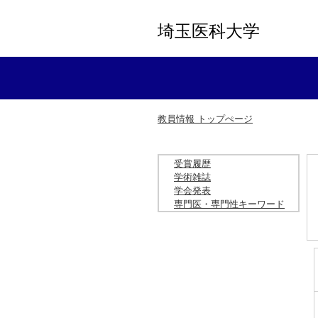
埼玉医科大学
教員情報 トップぺージ
受賞履歴
学術雑誌
学会発表
専門医・専門性キーワード