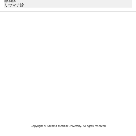
膝肩診
リウマチ診
Copyright © Saitama Medical University. All rights reserved