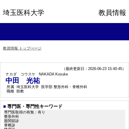
埼玉医科大学
教員情報
教員情報 トップぺージ
（最終更新日：2026-06-23 15:40:45）
ナカダ コウスケ
NAKADA Kosuke
中田 光祐
所属
埼玉医科大学 医学部 整形外科・脊椎外科
職種
助教
■
専門医・専門性キーワード
専門医取得の有無：有り
整形外科
股関節診
脊椎診