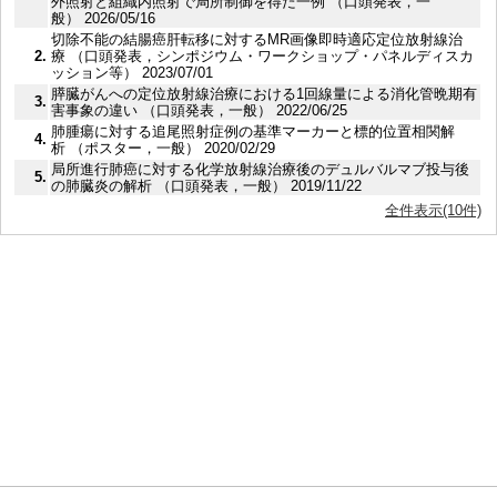
外照射と組織内照射で局所制御を得た一例 （口頭発表，一
般） 2026/05/16
切除不能の結腸癌肝転移に対するMR画像即時適応定位放射線治
2.
療 （口頭発表，シンポジウム・ワークショップ・パネルディスカ
ッション等） 2023/07/01
膵臓がんへの定位放射線治療における1回線量による消化管晩期有
3.
害事象の違い （口頭発表，一般） 2022/06/25
肺腫瘍に対する追尾照射症例の基準マーカーと標的位置相関解
4.
析 （ポスター，一般） 2020/02/29
局所進行肺癌に対する化学放射線治療後のデュルバルマブ投与後
5.
の肺臓炎の解析 （口頭発表，一般） 2019/11/22
全件表示(10件)