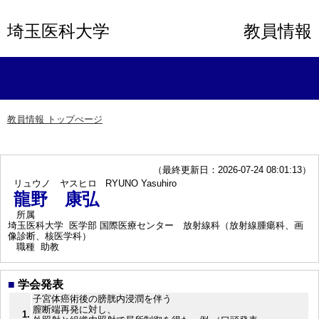
埼玉医科大学
教員情報
教員情報 トップぺージ
（最終更新日：2026-07-24 08:01:13）
リュウノ ヤスヒロ
RYUNO Yasuhiro
龍野 康弘
所属
埼玉医科大学 医学部 国際医療センター 放射線科（放射線腫瘍科、画
像診断、核医学科）
職種
助教
■
学会発表
子宮体癌術後の膀胱内浸潤を伴う
膣断端再発に対し、
1.