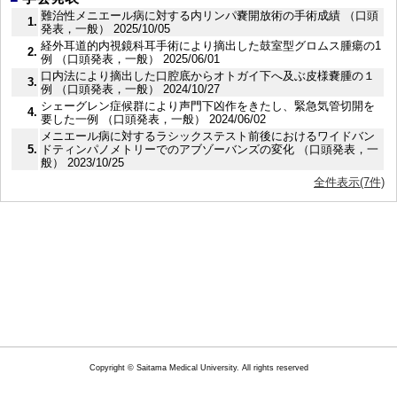
難治性メニエール病に対する内リンパ嚢開放術の手術成績 （口頭
1.
発表，一般） 2025/10/05
経外耳道的内視鏡科耳手術により摘出した鼓室型グロムス腫瘍の1
2.
例 （口頭発表，一般） 2025/06/01
口内法により摘出した口腔底からオトガイ下へ及ぶ皮様嚢腫の１
3.
例 （口頭発表，一般） 2024/10/27
シェーグレン症候群により声門下凶作をきたし、緊急気管切開を
4.
要した一例 （口頭発表，一般） 2024/06/02
メニエール病に対するラシックステスト前後におけるワイドバン
5.
ドティンパノメトリーでのアブゾーバンズの変化 （口頭発表，一
般） 2023/10/25
全件表示(7件)
Copyright © Saitama Medical University. All rights reserved