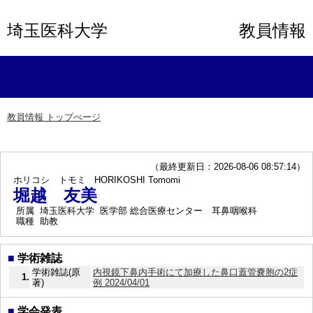
埼玉医科大学
教員情報
教員情報 トップぺージ
（最終更新日：2026-08-06 08:57:14）
ホリコシ トモミ
HORIKOSHI Tomomi
堀越 友美
所属
埼玉医科大学 医学部 総合医療センター 耳鼻咽喉科
職種
助教
■
学術雑誌
学術雑誌(原
内視鏡下鼻内手術にて加療した鼻口蓋管嚢胞の2症
1.
著)
例 2024/04/01
■
学会発表