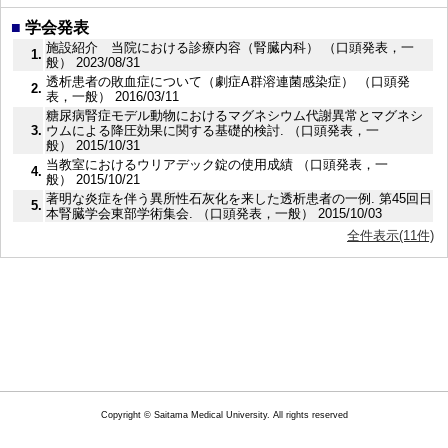
■
学会発表
施設紹介 当院における診療内容（腎臓内科） （口頭発表，一
1.
般） 2023/08/31
透析患者の敗血症について（劇症A群溶連菌感染症） （口頭発
2.
表，一般） 2016/03/11
糖尿病腎症モデル動物におけるマグネシウム代謝異常とマグネシ
3.
ウムによる降圧効果に関する基礎的検討. （口頭発表，一
般） 2015/10/31
当教室におけるウリアデック錠の使用成績 （口頭発表，一
4.
般） 2015/10/21
著明な炎症を伴う異所性石灰化を来した透析患者の一例. 第45回日
5.
本腎臓学会東部学術集会. （口頭発表，一般） 2015/10/03
全件表示(11件)
Copyright © Saitama Medical University. All rights reserved