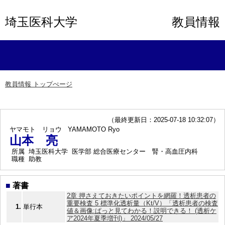
埼玉医科大学
教員情報
教員情報 トップぺージ
（最終更新日：2025-07-18 10:32:07）
ヤマモト リョウ
YAMAMOTO Ryo
山本 亮
所属
埼玉医科大学 医学部 総合医療センター 腎・高血圧内科
職種
助教
■
著書
2章 押さえておきたいポイントを網羅！透析患者の
重要検査 5 標準化透析量（Kt/V）「透析患者の検査
1.
単行本
値＆画像:ぱっと見てわかる！説明できる！ (透析ケ
ア2024年夏季増刊)」 2024/05/27