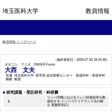
埼玉医科大学
教員情報
教員情報 トップぺージ
（最終更新日：2026-07-30 19:24:48）
オオニシ フミオ
ONISHI Fumio
大西 文夫
所属
埼玉医科大学 医学部 総合医療センター 形成外科・美容外科
職種
教授
■
研究課題・受託研究・科研費
リンパ浮腫におけるリンパ排液効率を数
1.
値化する:インジゴクリアランス法の確
立 基盤研究(C)