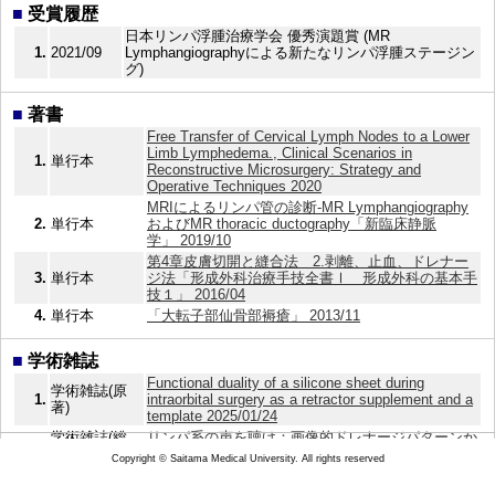
■
受賞履歴
日本リンパ浮腫治療学会 優秀演題賞 (MR
1.
2021/09
Lymphangiographyによる新たなリンパ浮腫ステージン
グ)
■
著書
Free Transfer of Cervical Lymph Nodes to a Lower
Limb Lymphedema., Clinical Scenarios in
1.
単行本
Reconstructive Microsurgery: Strategy and
Operative Techniques 2020
MRIによるリンパ管の診断-MR Lymphangiography
2.
単行本
およびMR thoracic ductography「新臨床静脈
学」 2019/10
第4章皮膚切開と縫合法 2.剥離、止血、ドレナー
3.
単行本
ジ法「形成外科治療手技全書Ⅰ 形成外科の基本手
技１」 2016/04
4.
単行本
「大転子部仙骨部褥瘡」 2013/11
■
学術雑誌
Functional duality of a silicone sheet during
学術雑誌(原
1.
intraorbital surgery as a retractor supplement and a
著)
template 2025/01/24
学術雑誌(総
リンパ系の声を聴け：画像的ドレナージパターンか
2.
説)
ら読み解くリンパ動態 2024/04/20
Copyright © Saitama Medical University. All rights reserved
学術雑誌(原
Early lymphaticovenous anastomosis in
3.
著)
lymphedema management: a pilot study 2024/01/26