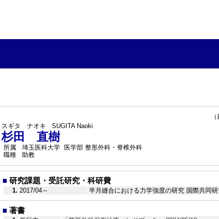
（最終
スギタ ナオキ
SUGITA Naoki
杉田 直樹
所属
埼玉医科大学 医学部 整形外科・脊椎外科
職種
助教
■
研究課題・受託研究・科研費
1.
2017/04～
半月縫合における力学強度の研究 国際共同
■
著書