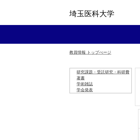
埼玉医科大学
教員情報 トップぺージ
研究課題・受託研究・科研費
著書
学術雑誌
学会発表