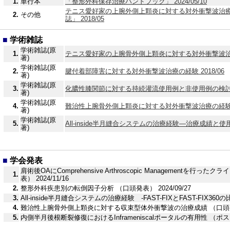
1.
単行本
「整形外科保存治療ハンドブック」 2024/05/10
テニス愛好家の上腕外側上顆炎に対する対外衝撃波治
2.
その他
誌」 2018/05
■
学術雑誌
学術雑誌(原
1.
テニス愛好家の上腕骨外側上顆炎に対する対外衝撃波治療の
著)
学術雑誌(原
2.
腱付着部障害に対する対外衝撃波治療の経験 2018/06
著)
学術雑誌(原
3.
化膿性膝関節に対する持続灌流使用例と非使用例の検討 20
著)
学術雑誌(原
4.
難治性上腕骨外側上顆炎に対する対外衝撃波治療の経験 20
著)
学術雑誌(原
5.
All-inside半月縫合システムの治療経験―治療成績と使用
著)
■
学会発表
肩術後OAにComprehensive Arthroscopic Managementを行っ
1.
表） 2024/11/16
2.
整形外科疾患別の転倒因子分析 （口頭発表） 2024/09/27
3.
All-inside半月縫合システムの治療経験 -FAST-FIXとFAST-FIX360の比
4.
難治性上腕骨外側上顆炎に対する収束型体外衝撃波の治療成績 （口頭発表） 
5.
内側半月後根断裂修復におけるInframeniscalポータルの有用性 （ポスタ