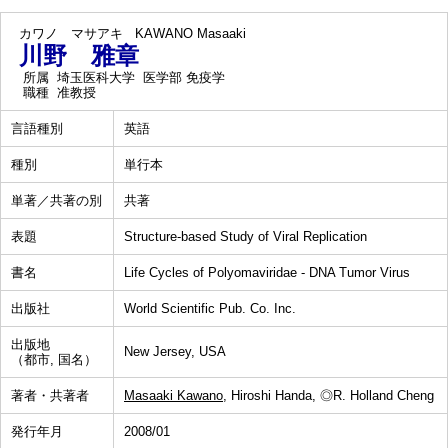
カワノ マサアキ
KAWANO Masaaki
川野 雅章
所属
埼玉医科大学 医学部 免疫学
職種
准教授
言語種別
英語
種別
単行本
単著／共著の別
共著
表題
Structure-based Study of Viral Replication
書名
Life Cycles of Polyomaviridae - DNA Tumor Virus
出版社
World Scientific Pub. Co. Inc.
出版地
New Jersey, USA
（都市, 国名）
著者・共著者
Masaaki Kawano
, Hiroshi Handa, ◎R. Holland Cheng
発行年月
2008/01