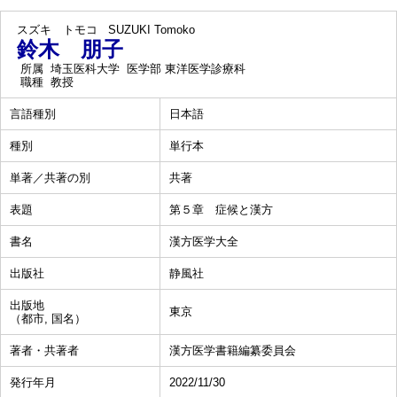
スズキ トモコ
SUZUKI Tomoko
鈴木 朋子
所属
埼玉医科大学 医学部 東洋医学診療科
職種
教授
言語種別
日本語
種別
単行本
単著／共著の別
共著
表題
第５章 症候と漢方
書名
漢方医学大全
出版社
静風社
出版地
東京
（都市, 国名）
著者・共著者
漢方医学書籍編纂委員会
発行年月
2022/11/30