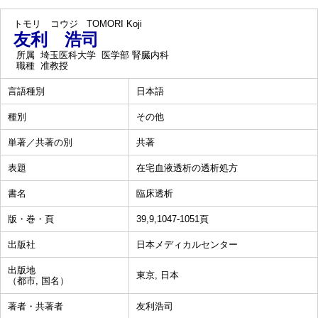
トモリ コウジ
TOMORI Koji
友利 浩司
所属
埼玉医科大学 医学部 腎臓内科
職種
准教授
言語種別
日本語
種別
その他
単著／共著の別
共著
表題
在宅血液透析の透析処方
書名
臨床透析
版・巻・頁
39,9,1047-1051頁
出版社
日本メディカルセンター
出版地
東京, 日本
（都市, 国名）
著者・共著者
友利浩司