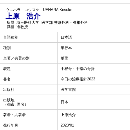
ウエハラ コウスケ
UEHARA Kosuke
上原 浩介
所属
埼玉医科大学 医学部 整形外科・脊椎外科
職種
准教授
言語種別
日本語
種別
単行本
単著／共著の別
単著
表題
手根骨・手指の骨折
書名
今日の治療指針2023
出版社
医学書院
出版地
日本
（都市, 国名）
著者・共著者
上原浩介
発行年月
2023/01