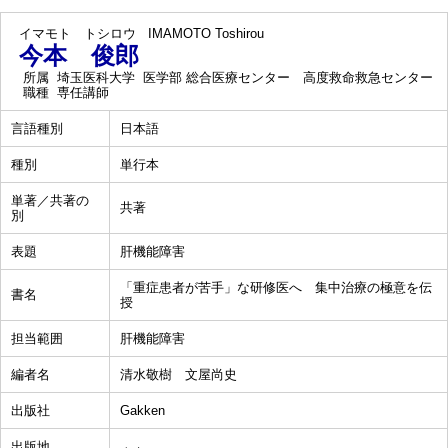
イマモト トシロウ
IMAMOTO Toshirou
今本 俊郎
所属
埼玉医科大学 医学部 総合医療センター 高度救命救急センター
職種
専任講師
言語種別
日本語
種別
単行本
単著／共著の
共著
別
表題
肝機能障害
「重症患者が苦手」な研修医へ 集中治療の極意を伝
書名
授
担当範囲
肝機能障害
編者名
清水敬樹 文屋尚史
出版社
Gakken
出版地