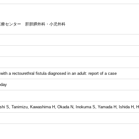
医療センター 肝胆膵外科・小児外科
ith a rectourethral fistula diagnosed in an adult: report of a case
day
shi S, Tanimizu, Kawashima H, Okada N, Inokuma S, Yamada H, Ishida H, H