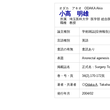
オダカ アキオ
ODAKA Akio
小髙 明雄
所属
埼玉医科大学 医学部 総合
職種
教授
論文種別
学術雑誌(症例報告)
言語種別
英語
査読の有無
査読あり
表題
Anorectal agenesis w
掲載誌名
正式名：Surgery To
巻・号・頁
34(2),170-172頁
著者・共著者
◎
Odaka A
, Takaha
発行年月
2004/02