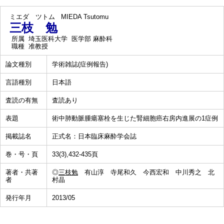
ミエダ ツトム
MIEDA Tsutomu
三枝 勉
所属
埼玉医科大学 医学部 麻酔科
職種
准教授
論文種別
学術雑誌(症例報告)
言語種別
日本語
査読の有無
査読あり
表題
術中肺動脈腫瘍塞栓を生じた腎細胞癌右房内進展の1症例
掲載誌名
正式名：日本臨床麻酔学会誌
巻・号・頁
33(3),432-435頁
著者・共著
◎
三枝勉
有山淳 寺尾和久 今西宏和 中川秀之 北
者
村晶
発行年月
2013/05