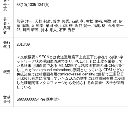
巻・
号・
53(10),1335-1341頁
頁
著
熊谷 洋一, 天野 邦彦, 鈴木 興秀, 石畝 亨, 村松 俊輔, 幡野 哲, 伊
者・
藤 徹哉, 近 範泰, 牟田 優, 山本 梓, 近谷 賢一, 福地 稔, 石橋 敬一
共著
郎, 川田 研郎, 持木 彫人, 石田 秀行
者
発行
2018/09
年月
＜文献概要＞SECNとは食道重層扁平上皮直下に存在する細いネ
ットワーク状の毛細血管網であり,IPCLとともに上皮を栄養して
いる終末毛細血管である.M1,M2癌では粘膜固有層のSECNが増生
し,これがbackground colorationの原因となっている.CD31などの
概要
免疫染色では粘膜固有層のmicrovessel densityは癌部で正常部分
と比較し有意に増加していた.SECNの増生には粘膜固有層に浸潤
した腫瘍関連マクロファージから分泌される血管新生因子が関与
している.
文献
S905060005<Pre 医中誌>
番号