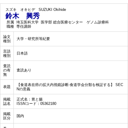
スズキ オキヒデ
SUZUKI Okihide
鈴木 興秀
所属
埼玉医科大学 医学部 総合医療センター ゲノム診療科
職種
専任講師
論文
大学・研究所等紀要
種別
言語
日本語
種別
査読
の有
査読あり
無
【食道表在癌の拡大内視鏡診断-食道学会分類を検証する】 SEC
表題
Nの意義
掲載
正式名：胃と腸
誌名
ISSNコード：05362180
掲載
国内
区分