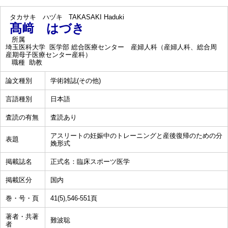
タカサキ ハヅキ
TAKASAKI Haduki
髙﨑 はづき
所属
埼玉医科大学 医学部 総合医療センター 産婦人科（産婦人科、総合周
産期母子医療センター産科）
職種
助教
論文種別
学術雑誌(その他)
言語種別
日本語
査読の有無
査読あり
アスリートの妊娠中のトレーニングと産後復帰のための分
表題
娩形式
掲載誌名
正式名：臨床スポーツ医学
掲載区分
国内
巻・号・頁
41(5),546-551頁
著者・共著
難波聡
者