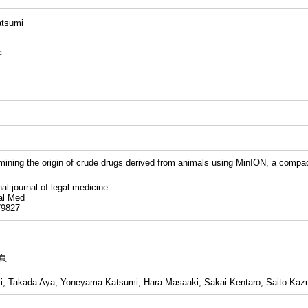
tsumi
学
mining the origin of crude drugs derived from animals using MinION, a compa
 journal of legal medicine
l Med
9827
6頁
i, Takada Aya, Yoneyama Katsumi, Hara Masaaki, Sakai Kentaro, Saito Kazu