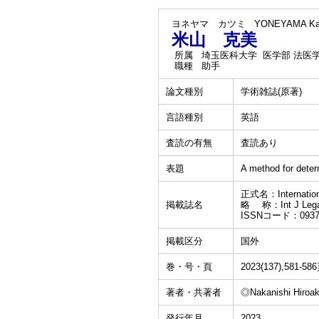
ヨネヤマ カツミ
YONEYAMA Ka
米山 克美
所属
埼玉医科大学 医学部 法医
職種
助手
論文種別
学術雑誌(原著)
言語種別
英語
査読の有無
査読あり
表題
A method for deter
正式名：International
掲載誌名
略 称：Int J Lega
ISSNコード：0937
掲載区分
国外
巻・号・頁
2023(137),581-58
著者・共著者
◎Nakanishi Hiroak
発行年月
2023