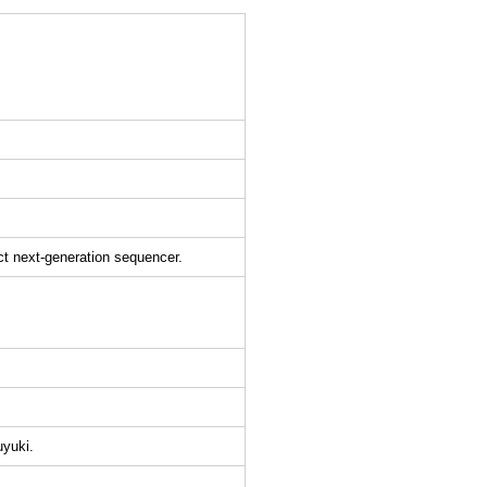
ct next-generation sequencer.
yuki.