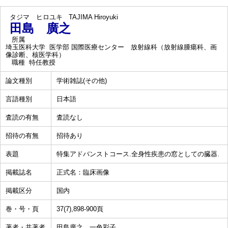
タジマ ヒロユキ
TAJIMA Hiroyuki
田島 廣之
所属
埼玉医科大学 医学部 国際医療センター 放射線科（放射線腫瘍科、画
像診断、核医学科）
職種
特任教授
論文種別
学術雑誌(その他)
言語種別
日本語
査読の有無
査読なし
招待の有無
招待あり
表題
特集アドバンストコース.全身性疾患の窓としての臓器.
掲載誌名
正式名：臨床画像
掲載区分
国内
巻・号・頁
37(7),898-900頁
著者・共著者
田島廣之、一色彩子