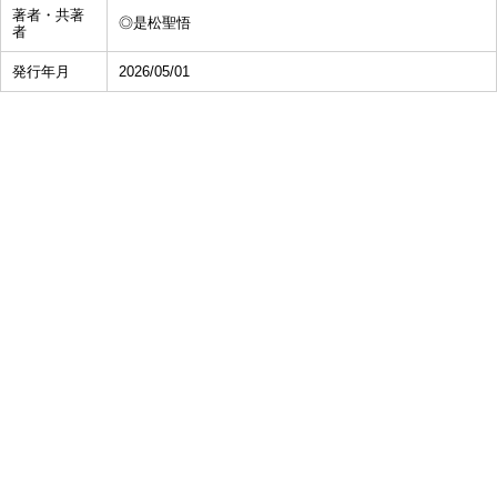
著者・共著
◎是松聖悟
者
発行年月
2026/05/01