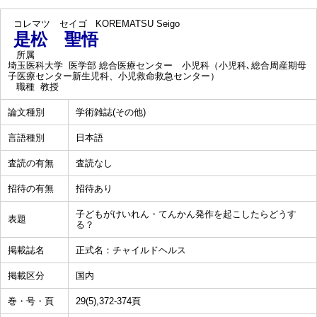
コレマツ セイゴ
KOREMATSU Seigo
是松 聖悟
所属
埼玉医科大学 医学部 総合医療センター 小児科（小児科､総合周産期母
子医療センター新生児科、小児救命救急センター）
職種
教授
論文種別
学術雑誌(その他)
言語種別
日本語
査読の有無
査読なし
招待の有無
招待あり
子どもがけいれん・てんかん発作を起こしたらどうす
表題
る？
掲載誌名
正式名：チャイルドヘルス
掲載区分
国内
巻・号・頁
29(5),372-374頁