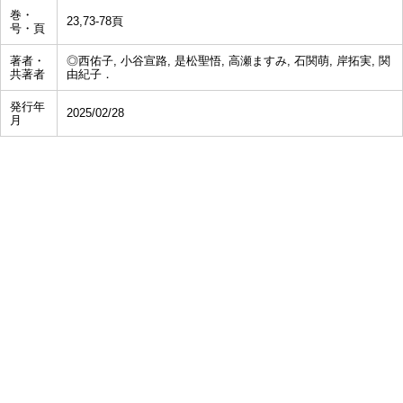
巻・
23,73-78頁
号・頁
著者・
◎西佑子, 小谷宣路, 是松聖悟, 高瀬ますみ, 石関萌, 岸拓実, 関
共著者
由紀子．
発行年
2025/02/28
月