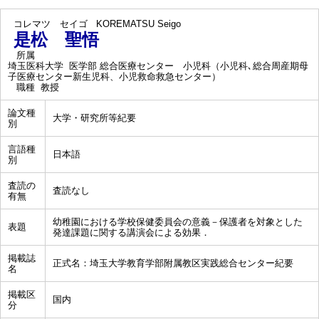
コレマツ セイゴ
KOREMATSU Seigo
是松 聖悟
所属
埼玉医科大学 医学部 総合医療センター 小児科（小児科､総合周産期母
子医療センター新生児科、小児救命救急センター）
職種
教授
論文種
大学・研究所等紀要
別
言語種
日本語
別
査読の
査読なし
有無
幼稚園における学校保健委員会の意義－保護者を対象とした
表題
発達課題に関する講演会による効果．
掲載誌
正式名：埼玉大学教育学部附属教区実践総合センター紀要
名
掲載区
国内
分