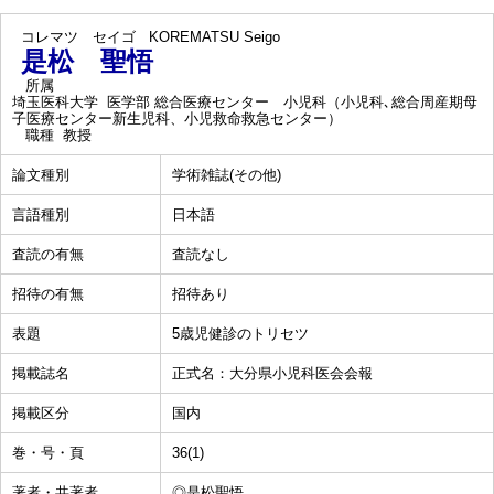
コレマツ セイゴ
KOREMATSU Seigo
是松 聖悟
所属
埼玉医科大学 医学部 総合医療センター 小児科（小児科､総合周産期母
子医療センター新生児科、小児救命救急センター）
職種
教授
論文種別
学術雑誌(その他)
言語種別
日本語
査読の有無
査読なし
招待の有無
招待あり
表題
5歳児健診のトリセツ
掲載誌名
正式名：大分県小児科医会会報
掲載区分
国内
巻・号・頁
36(1)
著者・共著者
◎是松聖悟