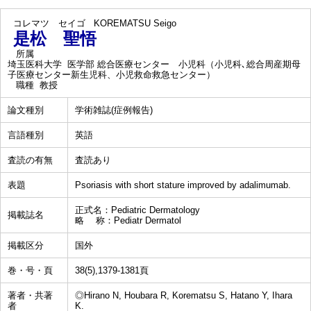
コレマツ セイゴ
KOREMATSU Seigo
是松 聖悟
所属
埼玉医科大学 医学部 総合医療センター 小児科（小児科､総合周産期母
子医療センター新生児科、小児救命救急センター）
職種
教授
論文種別
学術雑誌(症例報告)
言語種別
英語
査読の有無
査読あり
表題
Psoriasis with short stature improved by adalimumab.
正式名：Pediatric Dermatology
掲載誌名
略 称：Pediatr Dermatol
掲載区分
国外
巻・号・頁
38(5),1379-1381頁
著者・共著
◎Hirano N, Houbara R, Korematsu S, Hatano Y, Ihara
者
K.