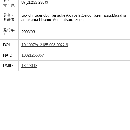
巻・
87(2),233-235頁
号・頁
著者・
So-Ichi Suenobu,Kensuke Akiyoshi,Seigo Korematsu,Masahis
共著者
a Takuma,Hiromu Mori,Tatsuro Izumi
発行年
2008/03
月
DOI
10.1007/s12185-008-0022-6
NAID
10021255867
PMID
18228113