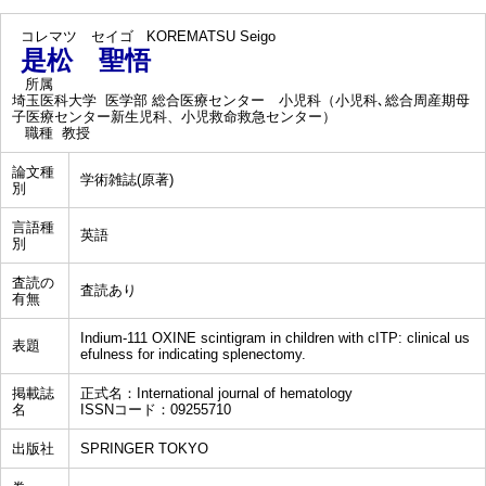
コレマツ セイゴ
KOREMATSU Seigo
是松 聖悟
所属
埼玉医科大学 医学部 総合医療センター 小児科（小児科､総合周産期母
子医療センター新生児科、小児救命救急センター）
職種
教授
論文種
学術雑誌(原著)
別
言語種
英語
別
査読の
査読あり
有無
Indium-111 OXINE scintigram in children with cITP: clinical us
表題
efulness for indicating splenectomy.
掲載誌
正式名：International journal of hematology
名
ISSNコード：09255710
出版社
SPRINGER TOKYO