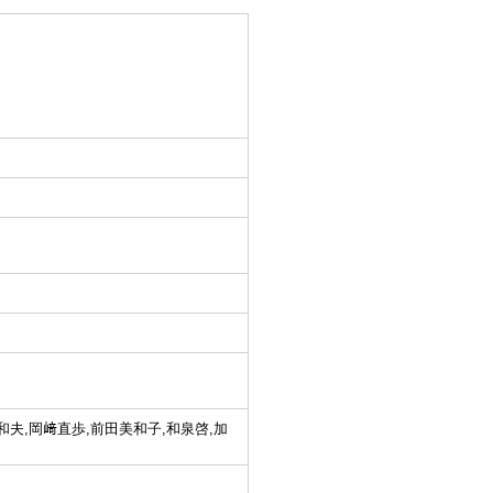
和夫,岡﨑直歩,前田美和子,和泉啓,加