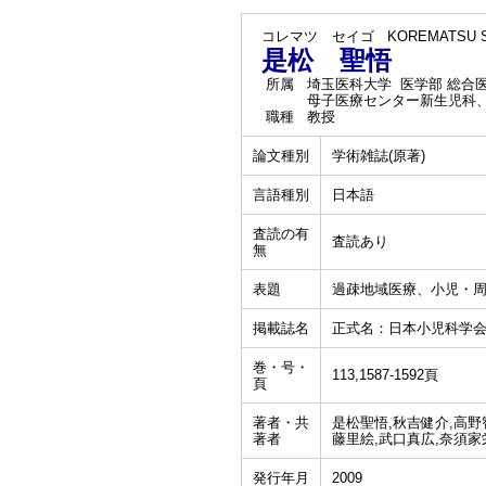
コレマツ セイゴ
KOREMATSU S
是松 聖悟
所属
埼玉医科大学 医学部 総合
母子医療センター新生児科
職種
教授
論文種別
学術雑誌(原著)
言語種別
日本語
査読の有
査読あり
無
表題
過疎地域医療、小児・
掲載誌名
正式名：日本小児科学
巻・号・
113,1587-1592頁
頁
著者・共
是松聖悟,秋吉健介,高野
著者
藤里絵,武口真広,奈須家
発行年月
2009