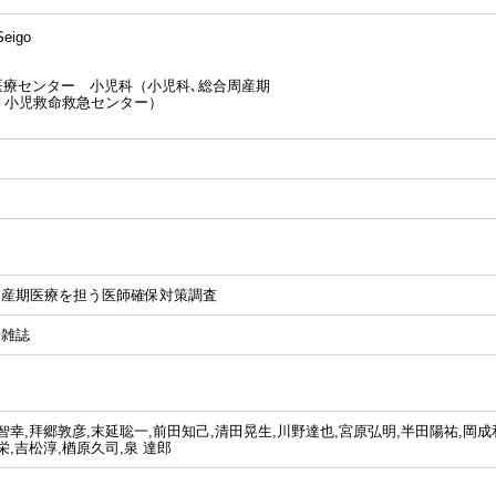
eigo
医療センター 小児科（小児科､総合周産期
、小児救命救急センター）
周産期医療を担う医師確保対策調査
会雑誌
智幸,拜郷敦彦,末延聡一,前田知己,清田晃生,川野達也,宮原弘明,半田陽祐,岡成
栄,吉松淳,楢原久司,泉 達郎