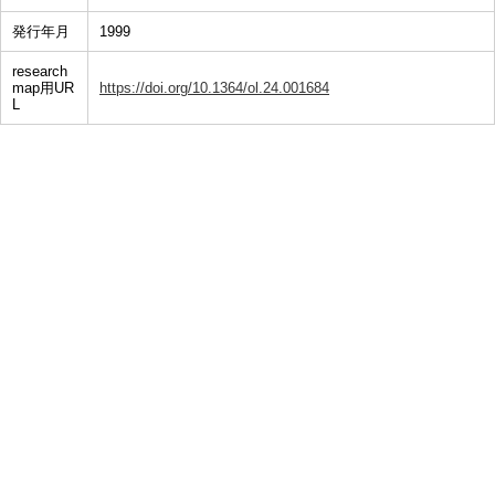
発行年月
1999
research
map用UR
https://doi.org/10.1364/ol.24.001684
L