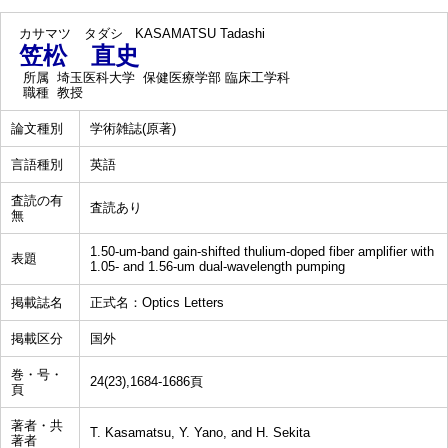
カサマツ タダシ
KASAMATSU Tadashi
笠松 直史
所属
埼玉医科大学 保健医療学部 臨床工学科
職種
教授
論文種別
学術雑誌(原著)
言語種別
英語
査読の有
査読あり
無
1.50-um-band gain-shifted thulium-doped fiber amplifier with
表題
1.05- and 1.56-um dual-wavelength pumping
掲載誌名
正式名：Optics Letters
掲載区分
国外
巻・号・
24(23),1684-1686頁
頁
著者・共
T. Kasamatsu, Y. Yano, and H. Sekita
著者