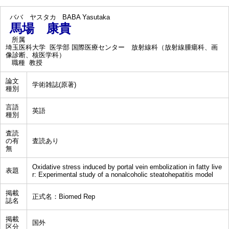
ババ ヤスタカ
BABA Yasutaka
馬場 康貴
所属
埼玉医科大学 医学部 国際医療センター 放射線科（放射線腫瘍科、画
像診断、核医学科）
職種
教授
論文
学術雑誌(原著)
種別
言語
英語
種別
査読
の有
査読あり
無
Oxidative stress induced by portal vein embolization in fatty live
表題
r: Experimental study of a nonalcoholic steatohepatitis model
掲載
正式名：Biomed Rep
誌名
掲載
国外
区分