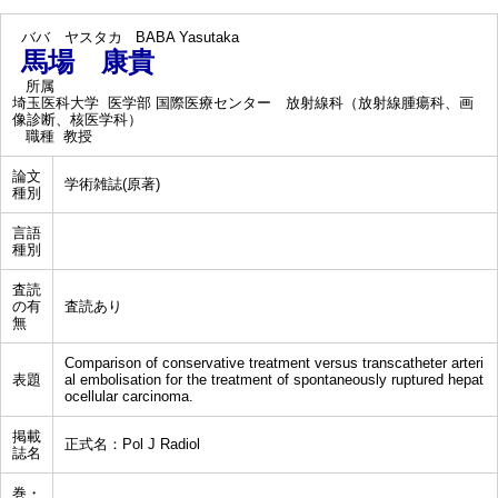
ババ ヤスタカ
BABA Yasutaka
馬場 康貴
所属
埼玉医科大学 医学部 国際医療センター 放射線科（放射線腫瘍科、画
像診断、核医学科）
職種
教授
論文
学術雑誌(原著)
種別
言語
種別
査読
の有
査読あり
無
Comparison of conservative treatment versus transcatheter arteri
表題
al embolisation for the treatment of spontaneously ruptured hepat
ocellular carcinoma.
掲載
正式名：Pol J Radiol
誌名
巻・