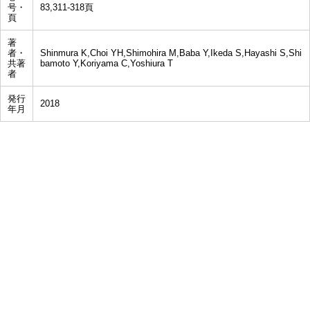
号・
83,311-318頁
頁
著
者・
Shinmura K,Choi YH,Shimohira M,Baba Y,Ikeda S,Hayashi S,Shi
共著
bamoto Y,Koriyama C,Yoshiura T
者
発行
2018
年月