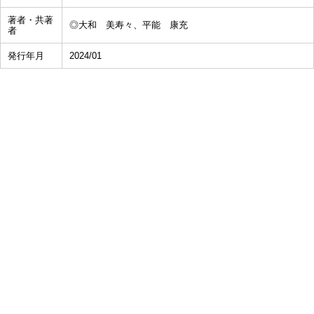
著者・共著
◎大和 美寿々、平能 康充
者
発行年月
2024/01