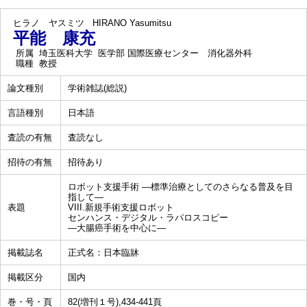
ヒラノ ヤスミツ
HIRANO Yasumitsu
平能 康充
所属
埼玉医科大学 医学部 国際医療センター 消化器外科
職種
教授
論文種別
学術雑誌(総説)
言語種別
日本語
査読の有無
査読なし
招待の有無
招待あり
ロボット支援手術 ―標準治療としてのさらなる普及を目
指して―
表題
VIII.新規手術支援ロボット
センハンス・デジタル・ラパロスコピー
―大腸癌手術を中心に―
掲載誌名
正式名：日本臨牀
掲載区分
国内
巻・号・頁
82(増刊１号),434-441頁