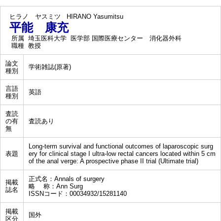
ヒラノ ヤスミツ
HIRANO Yasumitsu
平能 康充
所属
埼玉医科大学 医学部 国際医療センター 消化器外科
職種
教授
論文
学術雑誌(原著)
種別
言語
英語
種別
査読
の有
査読あり
無
Long-term survival and functional outcomes of laparoscopic surg
表題
ery for clinical stage I ultra-low rectal cancers located within 5 cm
of the anal verge: A prospective phase II trial (Ultimate trial)
正式名：Annals of surgery
掲載
略 称：Ann Surg
誌名
ISSNコード：00034932/15281140
掲載
国外
区分