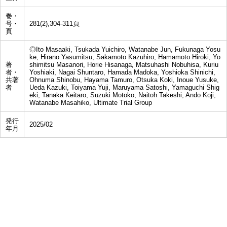
巻・
号・
281(2),304-311頁
頁
◎Ito Masaaki, Tsukada Yuichiro, Watanabe Jun, Fukunaga Yosu
ke, Hirano Yasumitsu, Sakamoto Kazuhiro, Hamamoto Hiroki, Yo
著
shimitsu Masanori, Horie Hisanaga, Matsuhashi Nobuhisa, Kuriu
者・
Yoshiaki, Nagai Shuntaro, Hamada Madoka, Yoshioka Shinichi,
共著
Ohnuma Shinobu, Hayama Tamuro, Otsuka Koki, Inoue Yusuke,
者
Ueda Kazuki, Toiyama Yuji, Maruyama Satoshi, Yamaguchi Shig
eki, Tanaka Keitaro, Suzuki Motoko, Naitoh Takeshi, Ando Koji,
Watanabe Masahiko, Ultimate Trial Group
発行
2025/02
年月