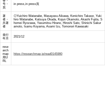
巻・
号・
in press,in press頁
頁
著
◎Yuichiro Watanabe, Masayasu Aikawa, Kenichiro Takase, Yuki
者・
hiro Watanabe, Katsuya Okada, Kojun Okamoto, Akashi Fujita, S
共著
homei Ryozawa, Yasumitsu Hirano, Hiroshi Sato, Shinichi Sakur
者
amoto, Isamu Koyama, Asami Izu, Tomonori Kawasaki
発行
2021/12
年月
rese
arch
map
https://researchmap.jp/read0145980
用U
RL