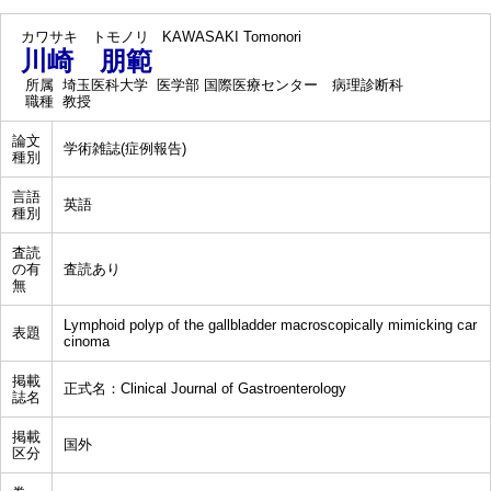
カワサキ トモノリ
KAWASAKI Tomonori
川崎 朋範
所属
埼玉医科大学 医学部 国際医療センター 病理診断科
職種
教授
論文
学術雑誌(症例報告)
種別
言語
英語
種別
査読
の有
査読あり
無
Lymphoid polyp of the gallbladder macroscopically mimicking car
表題
cinoma
掲載
正式名：Clinical Journal of Gastroenterology
誌名
掲載
国外
区分