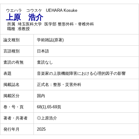
ウエハラ コウスケ
UEHARA Kosuke
上原 浩介
所属
埼玉医科大学 医学部 整形外科・脊椎外科
職種
准教授
論文種別
学術雑誌(原著)
言語種別
日本語
査読の有無
査読なし
表題
音楽家の上肢機能障害における心理的因子の影響
掲載誌名
正式名：整形・災害外科
掲載区分
国内
巻・号・頁
68(1),65-69頁
著者・共著者
◎上原浩介
発行年月
2025