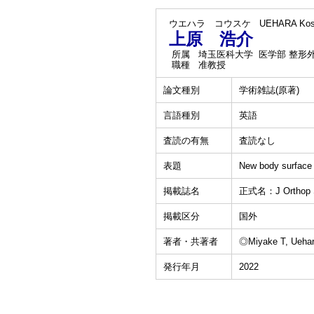
ウエハラ コウスケ
UEHARA Kos
上原 浩介
所属
埼玉医科大学 医学部 整形
職種
准教授
論文種別
学術雑誌(原著)
言語種別
英語
査読の有無
査読なし
表題
New body surface i
掲載誌名
正式名：J Orthop 
掲載区分
国外
著者・共著者
◎Miyake T, Uehara
発行年月
2022