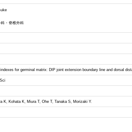
uke
外科・脊椎外科
ndexes for germinal matrix: DIP joint extension boundary line and dorsal dist
Sci
 K, Kohata K, Miura T, Ohe T, Tanaka S, Morizaki Y.