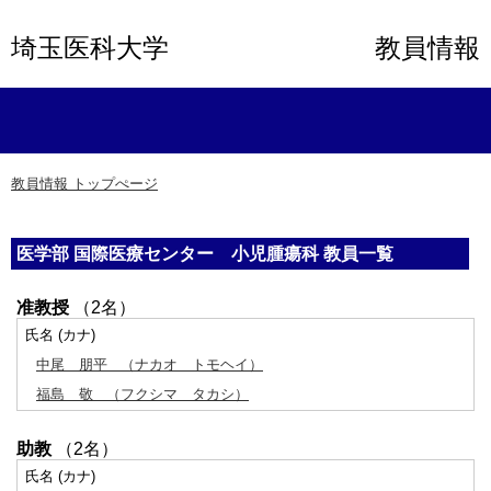
埼玉医科大学
教員情報
教員情報 トップぺージ
医学部 国際医療センター 小児腫瘍科 教員一覧
准教授
（2名）
氏名 (カナ)
中尾 朋平
（ナカオ トモヘイ）
福島 敬
（フクシマ タカシ）
助教
（2名）
氏名 (カナ)