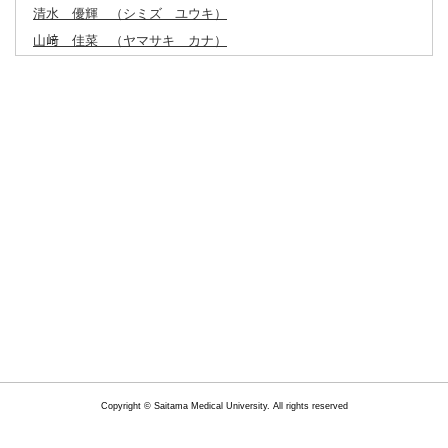
清水 優輝
（シミズ ユウキ）
山﨑 佳菜
（ヤマサキ カナ）
Copyright © Saitama Medical University. All rights reserved