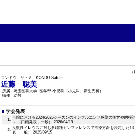
（最終
コンドウ サトミ
KONDO Satomi
近藤 聡美
所属
埼玉医科大学 医学部 小児科（小児科、新生児科）
職種
助教
■
学会発表
当院における2024/2025シーズンのインフルエンザ感染の後方視的
1.
～ （口頭発表，一般） 2026/04/19
反復性イレウスに対し多職種カンファレンスで治療方針を決定した13ト
2.
表，一般） 2025/09/15