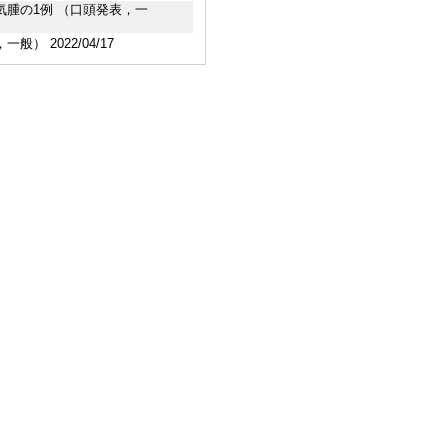
皮下気腫の1例 （口頭発表，一
 2022/04/17