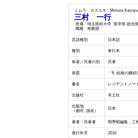
ミムラ カズユキ
Mimura Kazuyu
三村 一行
所属
埼玉医科大学 医学部 総合
職種
准教授
言語種別
日本語
種別
単行本
単著／共著の別
共著
表題
「8. 結核の継
書名
レジデントノー
出版社
羊土社
出版地
日本
（都市, 国名）
著者・共著者
岡秀昭編集，三
発行年月
2016