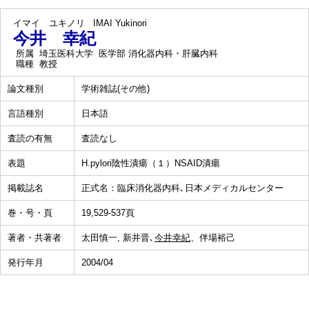
イマイ ユキノリ
IMAI Yukinori
今井 幸紀
所属
埼玉医科大学 医学部 消化器内科・肝臓内科
職種
教授
論文種別
学術雑誌(その他)
言語種別
日本語
査読の有無
査読なし
表題
H.pylori陰性潰瘍（１）NSAID潰瘍
掲載誌名
正式名：臨床消化器内科､日本メディカルセンター
巻・号・頁
19,529-537頁
著者・共著者
太田慎一, 新井晋､
今井幸紀
、伴場裕己
発行年月
2004/04