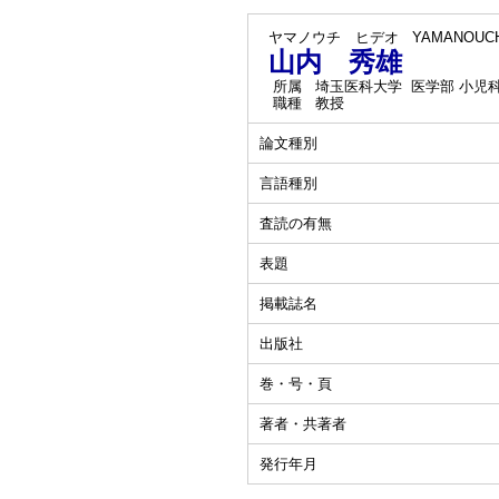
ヤマノウチ ヒデオ
YAMANOUCHI
山内 秀雄
所属
埼玉医科大学 医学部 小児
職種
教授
論文種別
言語種別
査読の有無
表題
掲載誌名
出版社
巻・号・頁
著者・共著者
発行年月