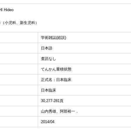
 Hideo
科（小児科、新生児科）
学術雑誌(総説)
日本語
査読なし
てんかん重積状態
正式名：日本臨床
日本臨床
30,277-281頁
山内秀雄、阿部裕一．
2014/04