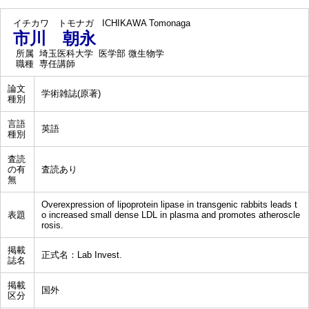
イチカワ トモナガ
ICHIKAWA Tomonaga
市川 朝永
所属
埼玉医科大学 医学部 微生物学
職種
専任講師
論文
学術雑誌(原著)
種別
言語
英語
種別
査読
の有
査読あり
無
Overexpression of lipoprotein lipase in transgenic rabbits leads t
表題
o increased small dense LDL in plasma and promotes atheroscle
rosis.
掲載
正式名：Lab Invest.
誌名
掲載
国外
区分