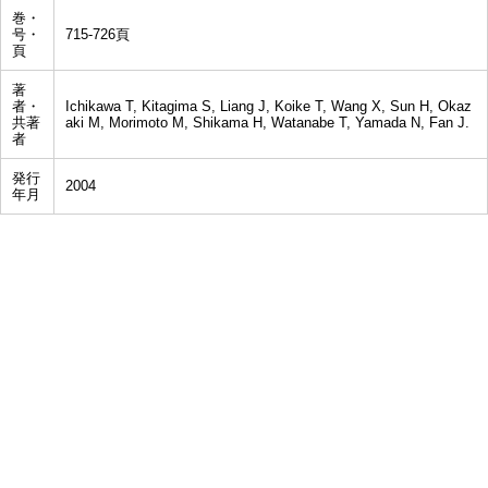
巻・
号・
715-726頁
頁
著
者・
Ichikawa T, Kitagima S, Liang J, Koike T, Wang X, Sun H, Okaz
共著
aki M, Morimoto M, Shikama H, Watanabe T, Yamada N, Fan J.
者
発行
2004
年月