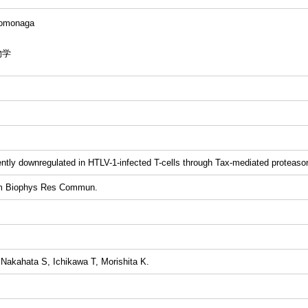
omonaga
物学
ntly downregulated in HTLV-1-infected T-cells through Tax-mediated proteaso
Biophys Res Commun.
Nakahata S, Ichikawa T, Morishita K.