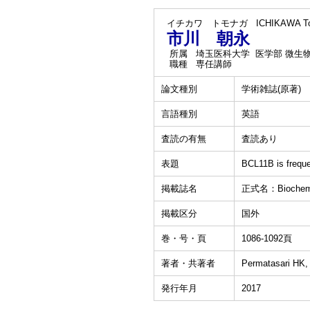
イチカワ トモナガ
ICHIKAWA T
市川 朝永
所属
埼玉医科大学 医学部 微生
職種
専任講師
論文種別
学術雑誌(原著)
言語種別
英語
査読の有無
査読あり
表題
BCL11B is freque
掲載誌名
正式名：Biochem 
掲載区分
国外
巻・号・頁
1086-1092頁
著者・共著者
Permatasari HK, 
発行年月
2017