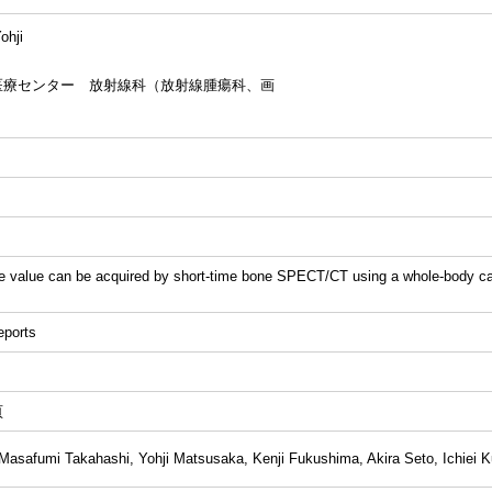
hji
医療センター 放射線科（放射線腫瘍科、画
ive value can be acquired by short-time bone SPECT/CT using a whole-body 
ports
頁
safumi Takahashi, Yohji Matsusaka, Kenji Fukushima, Akira Seto, Ichiei Kuj