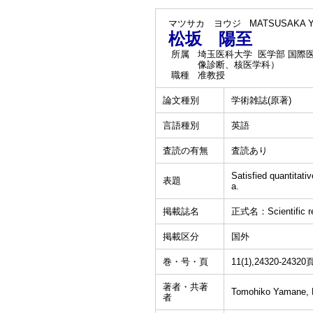
マツサカ ヨウジ
MATSUSAKA Yo
松坂 陽至
所属
埼玉医科大学 医学部 国際
像診断、核医学科）
職種
准教授
論文種別
学術雑誌(原著)
言語種別
英語
査読の有無
査読あり
Satisfied quantitat
表題
a.
掲載誌名
正式名：Scientific re
掲載区分
国外
巻・号・頁
11(1),24320-24320
著者・共著
Tomohiko Yamane, Ma
者