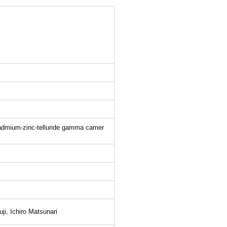
cadmium-zinc-telluride gamma camer
i, Ichiro Matsunari