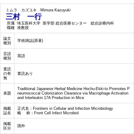
ミムラ カズユキ
Mimura Kazuyuki
三村 一行
所属
埼玉医科大学 医学部 総合医療センター 総合診療内科
職種
准教授
論文
学術雑誌(原著)
種別
言語
英語
種別
査読
の有
査読あり
無
Traditional Japanese Herbal Medicine Hochu-Ekki-to Promotes P
表題
neumococcal Colonization Clearance via Macrophage Activation
and Interleukin 17A Production in Mice
掲載
正式名：Frontiers in Cellular and Infection Microbiology
誌名
略 称：Front Cell Infect Microbiol
掲載
国外
区分