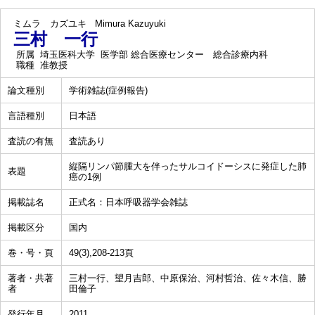
ミムラ カズユキ
Mimura Kazuyuki
三村 一行
所属
埼玉医科大学 医学部 総合医療センター 総合診療内科
職種
准教授
論文種別
学術雑誌(症例報告)
言語種別
日本語
査読の有無
査読あり
縦隔リンパ節腫大を伴ったサルコイドーシスに発症した肺
表題
癌の1例
掲載誌名
正式名：日本呼吸器学会雑誌
掲載区分
国内
巻・号・頁
49(3),208-213頁
著者・共著
三村一行、望月吉郎、中原保治、河村哲治、佐々木信、勝
者
田倫子
発行年月
2011